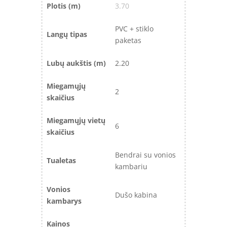
Plotis (m)
3.70
PVC + stiklo
Langų tipas
paketas
Lubų aukštis (m)
2.20
Miegamųjų
2
skaičius
Miegamųjų vietų
6
skaičius
Bendrai su vonios
Tualetas
kambariu
Vonios
Dušo kabina
kambarys
Kainos