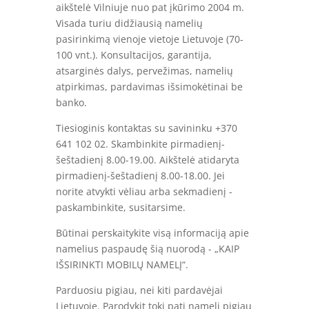
aikštelė Vilniuje nuo pat įkūrimo 2004 m.
Visada turiu didžiausią namelių
pasirinkimą vienoje vietoje Lietuvoje (70-
100 vnt.). Konsultacijos, garantija,
atsarginės dalys, pervežimas, namelių
atpirkimas, pardavimas išsimokėtinai be
banko.
Tiesioginis kontaktas su savininku +370
641 102 02. Skambinkite pirmadienį-
šeštadienį 8.00-19.00. Aikštelė atidaryta
pirmadienį-šeštadienį 8.00-18.00. Jei
norite atvykti vėliau arba sekmadienį -
paskambinkite, susitarsime.
Būtinai perskaitykite visą informaciją apie
namelius paspaudę šią nuorodą - „KAIP
IŠSIRINKTI MOBILŲ NAMELĮ“.
Parduosiu pigiau, nei kiti pardavėjai
Lietuvoje. Parodykit tokį patį namelį pigiau