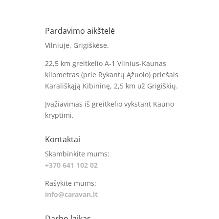
Pardavimo aikštelė
Vilniuje, Grigiškėse.
22,5 km greitkelio A-1 Vilnius-Kaunas
kilometras (prie Rykantų Ąžuolo) priešais
Karališkąją Kibininę, 2,5 km už Grigiškių.
Įvažiavimas iš greitkelio vykstant Kauno
kryptimi.
Kontaktai
Skambinkite mums:
+370 641 102 02
Rašykite mums:
info@caravan.lt
Darbo laikas