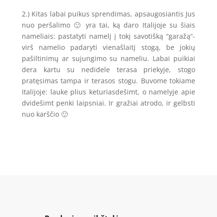
2.) Kitas labai puikus sprendimas, apsaugosiantis Jus
nuo peršalimo 🙂 yra tai, ką daro Italijoje su šiais
nameliais: pastatyti namelį į tokį savotišką “garažą“-
virš namelio padaryti vienašlaitį stogą, be jokių
pašiltinimų ar sujungimo su nameliu. Labai puikiai
dera kartu su nedidele terasa priekyje, stogo
pratęsimas tampa ir terasos stogu. Buvome tokiame
Italijoje: lauke plius keturiasdešimt, o namelyje apie
dvidešimt penki laipsniai. Ir gražiai atrodo, ir gelbsti
nuo karščio 🙂