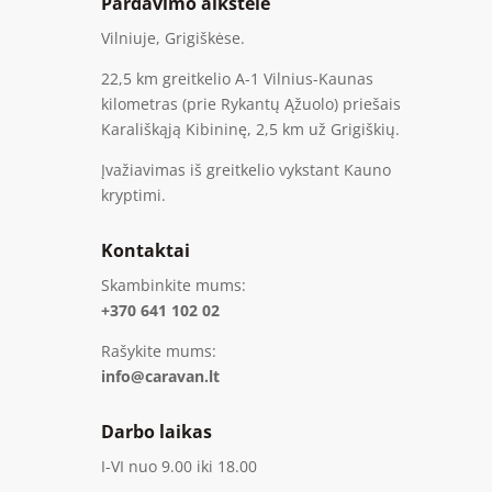
Pardavimo aikštelė
Vilniuje, Grigiškėse.
22,5 km greitkelio A-1 Vilnius-Kaunas
kilometras (prie Rykantų Ąžuolo) priešais
Karališkąją Kibininę, 2,5 km už Grigiškių.
Įvažiavimas iš greitkelio vykstant Kauno
kryptimi.
Kontaktai
Skambinkite mums:
+370 641 102 02
Rašykite mums:
info@caravan.lt
Darbo laikas
I-VI nuo 9.00 iki 18.00