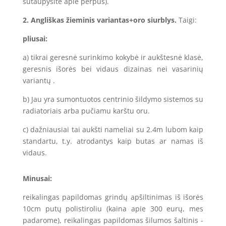
sutaupysite apie perpus).
2. Angliškas žieminis variantas+oro siurblys.
Taigi:
pliusai:
a) tikrai geresnė surinkimo kokybė ir aukštesnė klasė,
geresnis išorės bei vidaus dizainas nei vasarinių
variantų .
b) Jau yra sumontuotos centrinio šildymo sistemos su
radiatoriais arba pučiamu karštu oru.
c) dažniausiai tai aukšti nameliai su 2.4m lubom kaip
standartu, t.y. atrodantys kaip butas ar namas iš
vidaus.
Minusai:
reikalingas papildomas grindų apšiltinimas iš išorės
10cm putų polistiroliu (kaina apie 300 eurų, mes
padarome), reikalingas papildomas šilumos šaltinis -