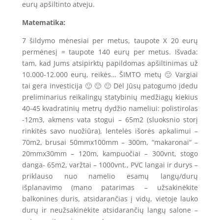
eurų apšiltinto atveju.
Matematika:
7 šildymo mėnesiai per metus, taupote X 20 eurų
permėnesį = taupote 140 eurų per metus. Išvada:
tam, kad Jums atsipirktų papildomas apšiltinimas už
10.000-12.000 eurų, reikės… ŠIMTO metų 🙂 Vargiai
tai gera investicija 🙂 🙂 🙂 Dėl Jūsų patogumo įdedu
preliminarius reikalingų statybinių medžiagų kiekius
40-45 kvadratinių metrų dydžio nameliui: polistirolas
-12m3, akmens vata stogui – 65m2 (sluoksnio storį
rinkitės savo nuožiūra), lentelės išorės apkalimui –
70m2, brusai 50mmx100mm – 300m, “makaronai“ –
20mmx30mm – 120m, kampuočiai – 300vnt, stogo
danga- 65m2, varžtai – 1000vnt., PVC langai ir durys –
priklauso nuo namelio esamų langų/durų
išplanavimo (mano patarimas – užsakinėkite
balkonines duris, atsidarančias į vidų, vietoje lauko
durų ir neužsakinėkite atsidarančių langų salone –