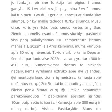
jo funkcija- pirminė funkcija tai pigios šilumos
gamyba. Iš 1kw elektros jis pagamina 5kw šilumos,
kai tuo metu 1kw dujų geriausiu atveju atiduoda 1kw
šilumos, o 1kw malkų teduoda 0.7kw šilumos. Mūsų
ofise, kuris yra toks pats senos kartos angliškas
žieminis namelis, esantis šilumos siurblys, pastoviai
visą parą palaikydamas 21C temperatūrą žiemos
mėnesiais, 2022m. elektros kainomis, mums kainuoja
apie 50 eurų mėnesiui. Tokio siurblio kaina Depo ar
Senukai parduotuvėse 2022m. vasarą yra tarp 380 ir
450 eurų. Sumontavimas dviems to niekada
nedariusiems vyrukams užtruko apie dvi valandas.
(Jei montuoja kondicionierių meistras, kainuoja apie
du šimtus eurų. ) Žodžiu, tai bus naudingiausiai Jūsų
išleisti penki šimtai eurų 🙂 Reikia nepamiršti
parekomenduoti ir papildomai apšiltinti grindis
10cm putplasčiu iš išorės. (Kainuoja apie 300 eurų ir
dieną darbo). Viskas. Pasidarykite šiuos du