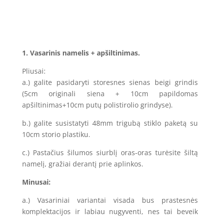
1. Vasarinis namelis + apšiltinimas.
Pliusai:
a.) galite pasidaryti storesnes sienas beigi grindis
(5cm originali siena + 10cm papildomas
apšiltinimas+10cm putų polistirolio grindyse).
b.) galite susistatyti 48mm trigubą stiklo paketą su
10cm storio plastiku.
c.) Pastačius šilumos siurblį oras-oras turėsite šiltą
namelį, gražiai derantį prie aplinkos.
Minusai:
a.) Vasariniai variantai visada bus prastesnės
komplektacijos ir labiau nugyventi, nes tai beveik