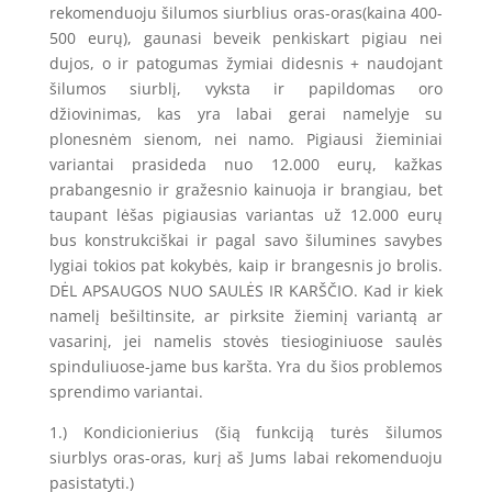
rekomenduoju šilumos siurblius oras-oras(kaina 400-
500 eurų), gaunasi beveik penkiskart pigiau nei
dujos, o ir patogumas žymiai didesnis + naudojant
šilumos siurblį, vyksta ir papildomas oro
džiovinimas, kas yra labai gerai namelyje su
plonesnėm sienom, nei namo. Pigiausi žieminiai
variantai prasideda nuo 12.000 eurų, kažkas
prabangesnio ir gražesnio kainuoja ir brangiau, bet
taupant lėšas pigiausias variantas už 12.000 eurų
bus konstrukciškai ir pagal savo šilumines savybes
lygiai tokios pat kokybės, kaip ir brangesnis jo brolis.
DĖL APSAUGOS NUO SAULĖS IR KARŠČIO. Kad ir kiek
namelį bešiltinsite, ar pirksite žieminį variantą ar
vasarinį, jei namelis stovės tiesioginiuose saulės
spinduliuose-jame bus karšta. Yra du šios problemos
sprendimo variantai.
1.) Kondicionierius (šią funkciją turės šilumos
siurblys oras-oras, kurį aš Jums labai rekomenduoju
pasistatyti.)