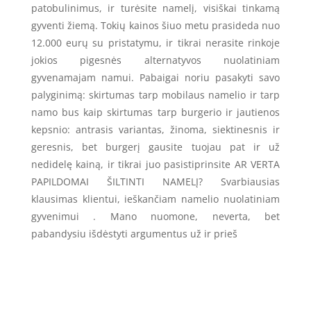
patobulinimus, ir turėsite namelį, visiškai tinkamą
gyventi žiemą. Tokių kainos šiuo metu prasideda nuo
12.000 eurų su pristatymu, ir tikrai nerasite rinkoje
jokios pigesnės alternatyvos nuolatiniam
gyvenamajam namui. Pabaigai noriu pasakyti savo
palyginimą: skirtumas tarp mobilaus namelio ir tarp
namo bus kaip skirtumas tarp burgerio ir jautienos
kepsnio: antrasis variantas, žinoma, siektinesnis ir
geresnis, bet burgerį gausite tuojau pat ir už
nedidelę kainą, ir tikrai juo pasistiprinsite AR VERTA
PAPILDOMAI ŠILTINTI NAMELĮ? Svarbiausias
klausimas klientui, ieškančiam namelio nuolatiniam
gyvenimui . Mano nuomone, neverta, bet
pabandysiu išdėstyti argumentus už ir prieš