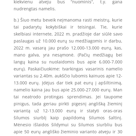
kiekvienu atveju bus “nuominis“, t.y. gana
nudrengtas namelis.
b.) Šiuo metu beveik neįmanoma rasti meistrų, kurie
tai padarytų kokybiškai ir teisingai. Tie, kurie
skelbiasi internete, 2022 m. pradžioje dar siūlė savo
paslaugas už 10.000 eurų su medžiagomis ir darbu,
2022 m. vasarą jau prašo 12.000-13.000 eurų, kas,
mano galva, yra nesąmonė. (Pačių medžiagų bei
langų kaina su nuolaidomis bus apie 6.000-7.000
eurų). Paskaičiuokime: tvarkingas vasarinis namelio
variantas su 2.40m. aukščio lubomis kainuos apie 12-
13.000 eurų. Įdėjus dar tiek pat eurų į apšiltinimą,
namelio kaina jau bus apie 25.000-27.000 eurų. Man
tai neatrodo protingas sprendimas. Jei taupome
pinigus, tada geriau pirkti pigesnį anglišką žieminį
variantą už 12-13.000 eurų ir statyti oras-oras
šilumos siurblį kaip papildomą šilumos šaltinį.
Mėnesio išlaidos šildymui su šilumos siurbliu bus
apie 50 eurų angliško žieminio varianto atveju ir 30