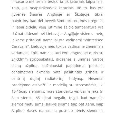
ir vasario mėnesiais tesiskiria tik keturiais laipsniais.
Taip, Jūs neapsirikote-tik keturiais. Be to, kas yra
gyvenęs Šiaurės Anglijoje ar Škotijoje, tikrai
patvirtins, kad dėl beveik šimtaprocentinės drėgmės
ir labai didelių vėjų jutiminė šalčio temperatūra yra
dažnai didesnė nei Lietuvoje. Anglijoje visiems metų
laikams pritaikyti nameliai yra vadinami “Winterised
Caravans“, Lietuvoje mes tokius vadiname žieminiais
variantais. Toks namelis turi PVC langus bei duris su
24-33mm stiklopaketais, didesnės šiluminės varžos
sienų užpildą, dažniausiai papildomai penkiais
centimetrais akmens vata pašiltintas grindis ir
centrinį dujinį radiatorinį šildymą. Neseniai
pradėjome atsivežti ir modelių su storesnėmis, iki
10-15cm, sienomis, nors standartu vis dar išlieka 5-
6cm sienos. Aš tikrai negaliu teigti, kad namelis
žiemos metu Jums išlaikys šilumą taip pat gerai, kaip
A plius klasės namas su pusmetrinėmis sienomis,