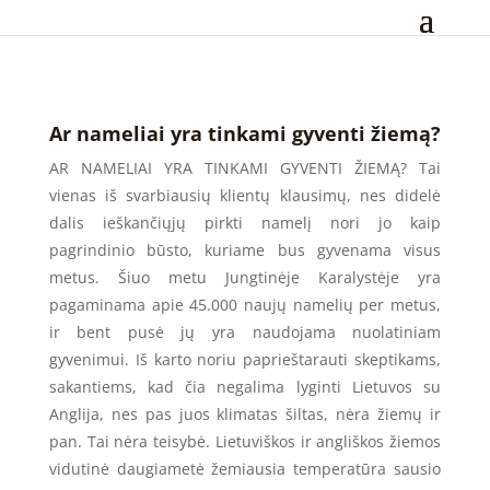
Ar nameliai yra tinkami gyventi žiemą?
AR NAMELIAI YRA TINKAMI GYVENTI ŽIEMĄ? Tai
vienas iš svarbiausių klientų klausimų, nes didelė
dalis ieškančiųjų pirkti namelį nori jo kaip
pagrindinio būsto, kuriame bus gyvenama visus
metus. Šiuo metu Jungtinėje Karalystėje yra
pagaminama apie 45.000 naujų namelių per metus,
ir bent pusė jų yra naudojama nuolatiniam
gyvenimui. Iš karto noriu paprieštarauti skeptikams,
sakantiems, kad čia negalima lyginti Lietuvos su
Anglija, nes pas juos klimatas šiltas, nėra žiemų ir
pan. Tai nėra teisybė. Lietuviškos ir angliškos žiemos
vidutinė daugiametė žemiausia temperatūra sausio