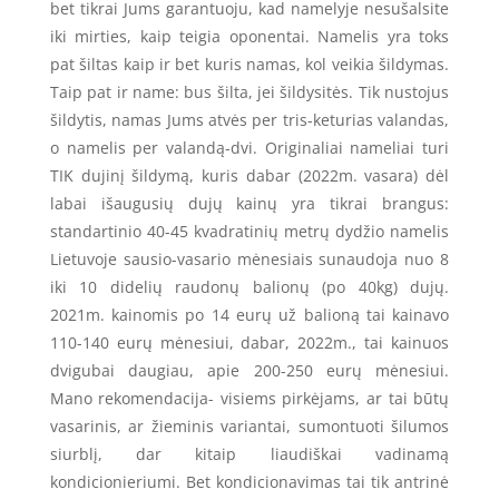
bet tikrai Jums garantuoju, kad namelyje nesušalsite
iki mirties, kaip teigia oponentai. Namelis yra toks
pat šiltas kaip ir bet kuris namas, kol veikia šildymas.
Taip pat ir name: bus šilta, jei šildysitės. Tik nustojus
šildytis, namas Jums atvės per tris-keturias valandas,
o namelis per valandą-dvi. Originaliai nameliai turi
TIK dujinį šildymą, kuris dabar (2022m. vasara) dėl
labai išaugusių dujų kainų yra tikrai brangus:
standartinio 40-45 kvadratinių metrų dydžio namelis
Lietuvoje sausio-vasario mėnesiais sunaudoja nuo 8
iki 10 didelių raudonų balionų (po 40kg) dujų.
2021m. kainomis po 14 eurų už balioną tai kainavo
110-140 eurų mėnesiui, dabar, 2022m., tai kainuos
dvigubai daugiau, apie 200-250 eurų mėnesiui.
Mano rekomendacija- visiems pirkėjams, ar tai būtų
vasarinis, ar žieminis variantai, sumontuoti šilumos
siurblį, dar kitaip liaudiškai vadinamą
kondicionieriumi. Bet kondicionavimas tai tik antrinė