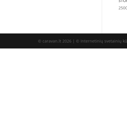
STO
250
© caravan.lt 2026 | © Internetinių svetainių k