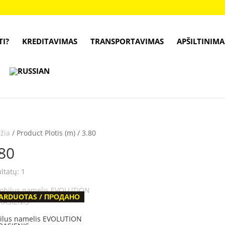
TI?
KREDITAVIMAS
TRANSPORTAVIMAS
APŠILTINIMA
žia
/ Product Plotis (m) / 3.80
80
ltatų: 1
ARDUOTAS / ПРОДАНО
ilus namelis EVOLUTION