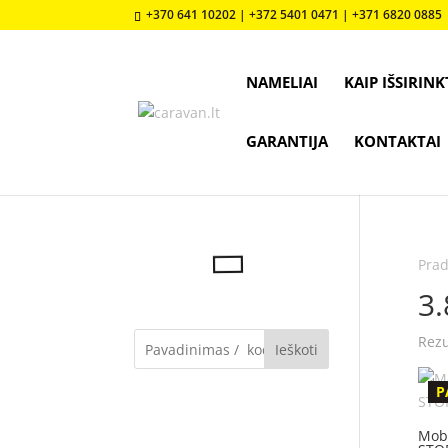
+370 641 10202 | +372 5401 0471 | +371 6820 0885
NAMELIAI
KAIP IŠSIRINK
GARANTIJA
KONTAKTAI
Prad
3.
Rezu
Ieškoti
P
Mob