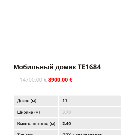
PARDUOTAS / ПРОДАНО
Мобильный домик TE1684
Первоначальная
Текущая
14700.00
€
8900.00
€
цена
цена:
составляла
8900.00 €.
14700.00 €.
Длина (м)
11
Ширина (м)
3.70
Высота потолка (м)
2.40
Тип окон
ПВХ + стеклопакет