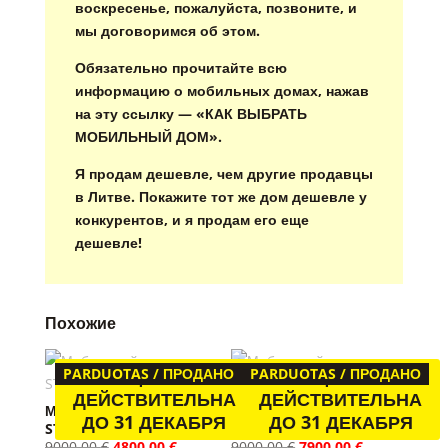
воскресенье, пожалуйста, позвоните, и
мы договоримся об этом.
Обязательно прочитайте всю
информацию о мобильных домах, нажав
на эту ссылку — «КАК ВЫБРАТЬ
МОБИЛЬНЫЙ ДОМ».
Я продам дешевле, чем другие продавцы
в Литве. Покажите тот же дом дешевле у
конкурентов, и я продам его еще
дешевле!
Похожие
PARDUOTAS / ПРОДАНО
ЦЕНА
PARDUOTAS / ПРОДАНО
ЦЕНА
ДЕЙСТВИТЕЛЬНА
ДЕЙСТВИТЕЛЬНА
Мобильный домик
Мобильный домик
ДО 31 ДЕКАБРЯ
ДО 31 ДЕКАБРЯ
STELLA
TE1813
Первоначальная
Текущая
Первоначальная
Текущая
9000.00
€
4800.00
€
9000.00
€
7900.00
€