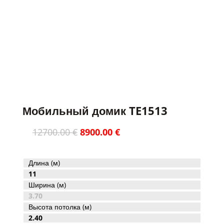
PARDUOTAS / ПРОДАНО
Мобильный домик TE1513
Первоначальная
Текущая
12700.00
€
8900.00
€
цена
цена:
составляла
8900.00 €.
12700.00 €.
Длина (м)
11
Ширина (м)
3.70
Высота потолка (м)
2.40