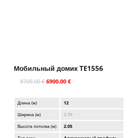
PARDUOTAS / ПРОДАНО
Мобильный домик TE1556
Первоначальная
Текущая
8700.00
€
6900.00
€
цена
цена:
составляла
6900.00 €.
8700.00 €.
Длина (м)
12
Ширина (м)
3.70
Высота потолка (м)
2.05
Тип окон
Алюминиевый профиль