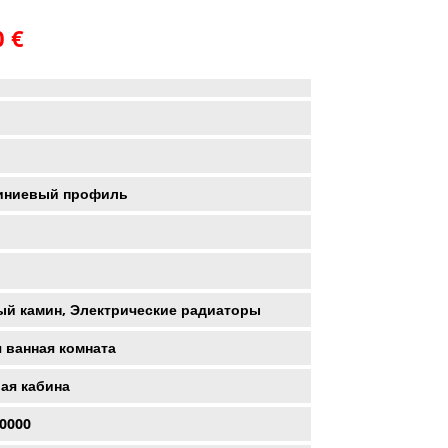
ачальная
Текущая
0
€
цена:
ляла
6900.00 €.
 €.
ниевый профиль
ый камин, Электрические радиаторы
 ванная комната
ая кабина
10000