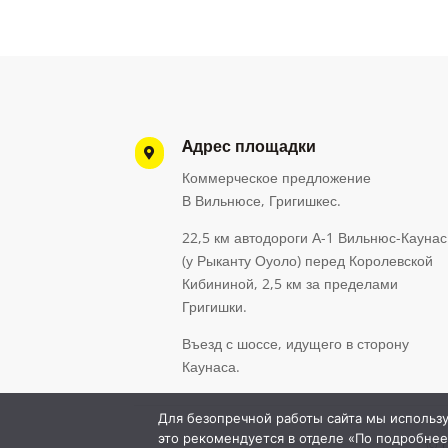
Aдрес площадки

Коммерческое предложение
В Вильнюсе, Григишкес.
22,5 км автодороги А-1 Вильнюс-Каунас
(у Рыканту Оуоло) перед Королевской
Кибининой, 2,5 км за пределами
Григишки.
Въезд с шоссе, идущего в сторону
Каунаса.
Для безопречной работы сайта мы использу
это рекомендуется в отделе «По подробнее
© c