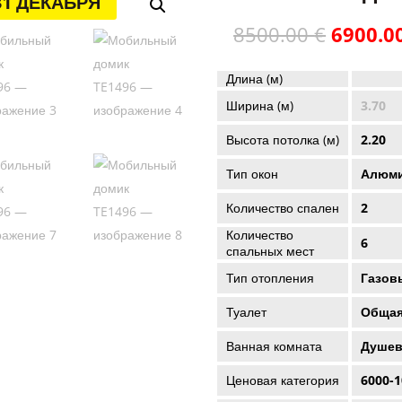
31 ДЕКАБРЯ
Первон
8500.00
€
6900.0
цена
состав
Длина (м)
8500.00
Ширина (м)
3.70
Высота потолка (м)
2.20
Тип окон
Алюми
Количество спален
2
Количество
6
спальных мест
Тип отопления
Газов
Туалет
Общая
Ванная комната
Душев
Ценовая категория
6000-