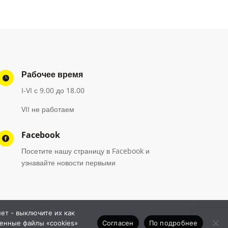
Рабочее время

I-VI с 9.00 до 18.00
VII не работаем
Facebook

Посетите нашу страницу в Facebook и
узнавайте новости первыми
ет - выключите их как
Согласен
По подробнее
ненные файлы «cookies»
024