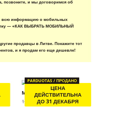
а, позвоните, и мы договоримся об
е всю информацию о мобильных
сылку — «КАК ВЫБРАТЬ МОБИЛЬНЫЙ
другие продавцы в Литве. Покажите тот
ентов, и я продам его еще дешевле!
PARDUOTAS / ПРОДАНО
ЦЕНА
801
Мобильный домик TE1513
А
ДЕЙСТВИТЕЛЬНА
ДО 31 ДЕКАБРЯ
я
Первоначальная
Текущая
12700.00
€
8900.00
€
цена
цена:
 €.
составляла
8900.00 €.
12700.00 €.