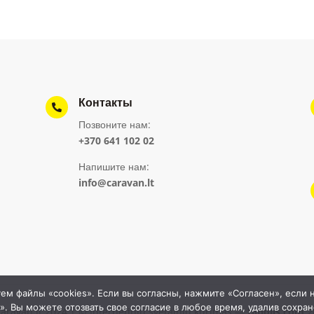
Контакты

Позвоните нам:
+370 641 102 02
Напишите нам:
info@caravan.lt
ем файлы «cookies». Если вы согласны, нажмите «Согласен», если н
». Вы можете отозвать свое согласие в любое время, удалив сохра
aravan.lt 2024 | © Internetinių svetainių kūrimas —
Dipolis.com
2