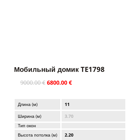
PARDUOTAS / ПРОДАНО
Мобильный домик TE1798
Первоначальная
Текущая
9000.00
€
6800.00
€
цена
цена:
составляла
6800.00 €.
9000.00 €.
Длина (м)
11
Ширина (м)
3.70
Тип окон
Высота потолка (м)
2.20