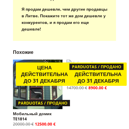
Я продам дешевле, чем другие продавцы
в Литве. Покажите тот же дом дешевле у
конкурентов, и я продам его еще
дешевле!
Похожие
ЦЕНА
PARDUOTAS / ПРОДАНО
ЦЕНА
ДЕЙСТВИТЕЛЬНА
ДЕЙСТВИТЕЛЬНА
Мобильный домик
ДО 31 ДЕКАБРЯ
ДО 31 ДЕКАБРЯ
TE1684
Первоначальная
Текущая
14700.00
€
8900.00
€
цена
цена:
составляла
8900.00 €.
14700.00 €.
PARDUOTAS / ПРОДАНО
Мобильный домик
TE1814
Первоначальная
Текущая
20000.00
€
12500.00
€
цена
цена: